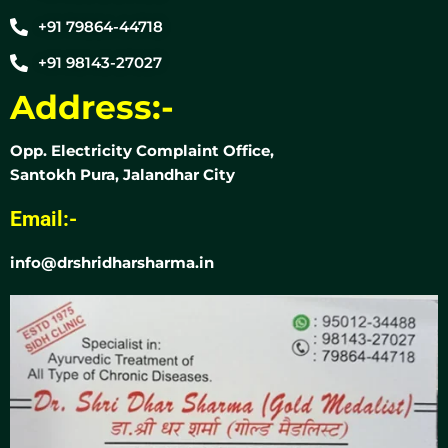
+91 79864-44718
+91 98143-27027
Address:-
Opp. Electricity Complaint Office,
Santokh Pura, Jalandhar City
Email:-
info@drshridharsharma.in