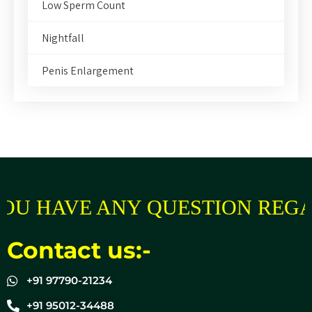
Low Sperm Count
Nightfall
Penis Enlargement
OU HAVE ANY QUESTION REGA
Contact us:-
+91 97790-21234
+91 95012-34488