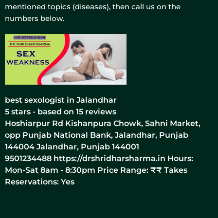
mentioned topics (diseases), then call us on the
numbers below.
best sexologist in Jalandhar
5
stars - based on
15
reviews
Hoshiarpur Rd Kishanpura Chowk, Sahni Market,
opp Punjab National Bank, Jalandhar, Punjab
144004
Jalandhar
,
Punjab
144001
9501234488
https://drshridharsharma.in
Hours:
Mon-Sat 8am - 8:30pm Price Range:
₹₹
Takes
Reservations: Yes