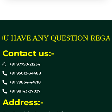
U HAVE ANY QUESTION REGAR
Contact us:-
+91 97790-21234
+91 95012-34488
+91 79864-44718
+91 98143-27027
Address:-