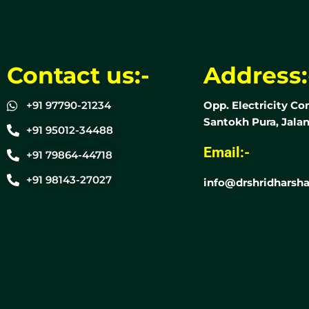
Contact us:-
Address:
+91 97790-21234
Opp. Electricity Co
Santokh Pura, Jalan
+91 95012-34488
Email:-
+91 79864-44718
+91 98143-27027
info@drshridharsha