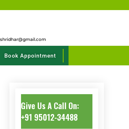
rshridhar@gmail.com
Book Appointment
Give Us A Call On:
+91 95012-34488