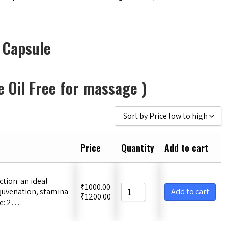
 Capsule
e Oil Free for massage )
Sort by Price low to high
Sort by Popularity
Price
Quantity
Add to cart
Sort by Rating
Sort by Price low to high
ction: an ideal
₹
1000.00
juvenation, stamina
Sort by Price high to low
Add to cart
₹
1200.00
ge: 2…
Sort by Newness
Sort by Name A - Z