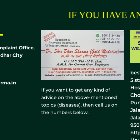
IF YOU HAVE ANY
-
mplaint Office,
dhar City
bes
5
st
rma.in
Hos
If you want to get any kind of
Cho
advice on the above-mentioned
Pun
topics (diseases), then call us on
Jal
the numbers below.
Jal
950
htt