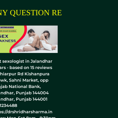
 QUESTION REGARDING YOUR 
t sexologist in Jalandhar
ars - based on
15
reviews
hiarpur Rd Kishanpura
wk, Sahni Market, opp
jab National Bank,
andhar, Punjab 144004
andhar
,
Punjab
144001
1234488
ps://drshridharsharma.in