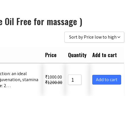
e Oil Free for massage )
Sort by Price low to high
Sort by Popularity
Price
Quantity
Add to cart
Sort by Rating
Sort by Price low to high
ction: an ideal
₹
1000.00
juvenation, stamina
Sort by Price high to low
Add to cart
₹
1200.00
ge: 2…
Sort by Newness
Sort by Name A - Z
Sort by Name Z - A