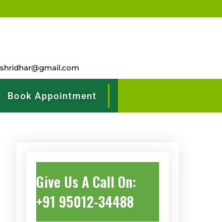
rshridhar@gmail.com
Book Appointment
Give Us A Call On:
+91 95012-34488